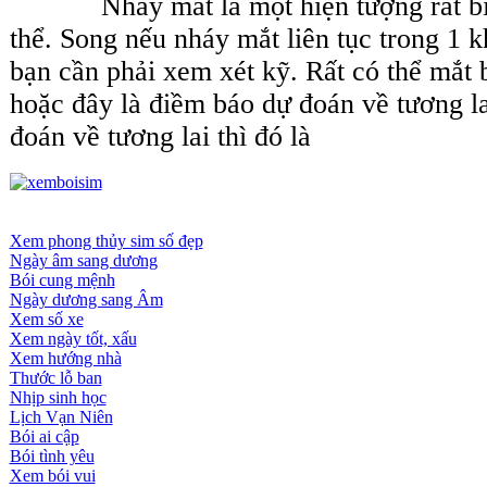
Nháy mắt là một hiện tượng rất bìn
thể. Song nếu nháy mắt liên tục trong 1 k
bạn cần phải xem xét kỹ. Rất có thể mắt 
hoặc đây là điềm báo dự đoán về tương l
đoán về tương lai thì đó là
Xem phong thủy sim số đẹp
Ngày âm sang dương
Bói cung mệnh
Ngày dương sang Âm
Xem số xe
Xem ngày tốt, xấu
Xem hướng nhà
Thước lỗ ban
Nhịp sinh học
Lịch Vạn Niên
Bói ai cập
Bói tình yêu
Xem bói vui