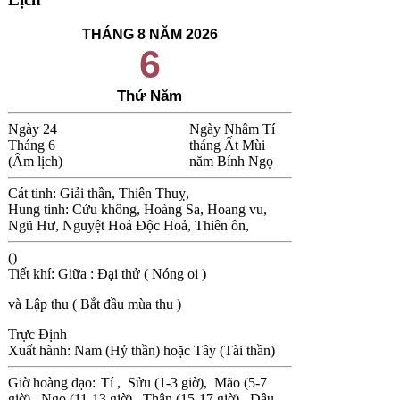
THÁNG 8 NĂM 2026
6
Thứ Năm
Ngày 24
Ngày Nhâm Tí
Tháng 6
tháng Ất Mùi
(Âm lịch)
năm Bính Ngọ
Cát tinh: Giải thần, Thiên Thuỵ,
Hung tinh: Cửu không, Hoàng Sa, Hoang vu,
Ngũ Hư, Nguyệt Hoả Độc Hoả, Thiên ôn,
()
Tiết khí: Giữa : Đại thử ( Nóng oi )
và Lập thu ( Bắt đầu mùa thu )
Trực Định
Xuất hành: Nam (Hỷ thần) hoặc Tây (Tài thần)
Giờ hoàng đạo:
Tí ,
Sửu (1-3 giờ),
Mão (5-7
giờ),
Ngọ (11-13 giờ),
Thân (15-17 giờ),
Dậu