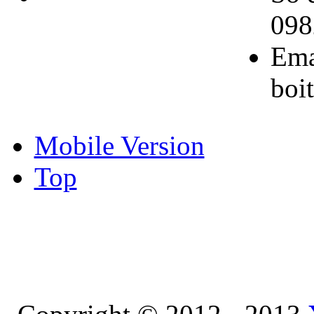
098
mật
Ema
boi
Mobile Version
Top