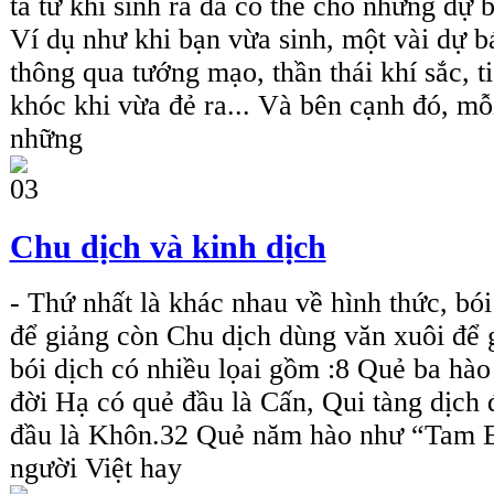
ta từ khi sinh ra đã có thể cho những dự b
Ví dụ như khi bạn vừa sinh, một vài dự b
thông qua tướng mạo, thần thái khí sắc, t
khóc khi vừa đẻ ra... Và bên cạnh đó, mỗ
những
Chu dịch và kinh dịch
- Thứ nhất là khác nhau về hình thức, bói
để giảng còn Chu dịch dùng văn xuôi để g
bói dịch có nhiều lọai gồm :8 Quẻ ba hà
đời Hạ có quẻ đầu là Cấn, Qui tàng dịch
đầu là Khôn.32 Quẻ năm hào như “Tam 
người Việt hay