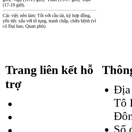
(17-19 giờ),
Các việc nên làm: Tốt với cầu tài, ký hợp đồng,
yến tiệc xấu với tố tụng, tranh chấp, chữa bệnh (vì
có Đại hao, Quan phù)
Trang liên kết hỗ
Thông
trợ
Địa
Tô 
Giới thiệu
Đôn
Liện Hệ
Số 
Chính sách bảo