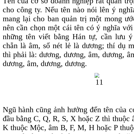
Tên của cơ sở doanh nghiệp rất quan trọ
cho công ty. Nếu tên nào nói lên ý ngh
mang lại cho ban quản trị một mong ước
nên cần chọn một cái tên có ý nghĩa với
những tên viết bằng Hán tự, cần lưu ý 
chẵn là âm, số nét lẻ là dương; thí dụ m
thì phải là: dương, dương, âm, dương, 
dương, âm, dương, dương.
Ngũ hành cũng ảnh hưởng đến tên của c
đầu bằng C, Q, R, S, X hoặc Z thì thuộ
K thuộc Mộc, âm B, F, M, H hoặc P thuộ