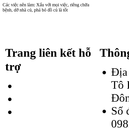
Các việc nên làm: Xấu với mọi việc, riêng chữa
bệnh, dỡ nhà củ, phá bỏ đồ củ là tốt
Trang liên kết hỗ
Thông
trợ
Địa
Tô 
Giới thiệu
Đôn
Liện Hệ
Số 
Chính sách bảo
098
mật