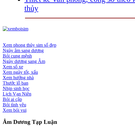
thủy
Xem phong thủy sim số đẹp
Ngày âm sang dương
Bói cung mệnh
Ngày dương sang Âm
Xem số xe
Xem ngày tốt, xấu
Xem hướng nhà
Thước lỗ ban
Nhịp sinh học
Lịch Vạn Niên
Bói ai cập
Bói tình yêu
Xem bói vui
Âm Dương Tạp Luận