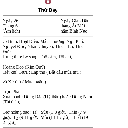
Thứ Bảy
Ngày 26
Ngày Giáp Dần
Tháng 6
tháng Ất Mùi
(Âm lịch)
năm Bính Ngọ
Cát tinh: Hoạt Điệu, Mẫu Thương, Ngũ Phú,
Nguyệt Đức, Nhân Chuyên, Thiên Tài, Thiên
Đức,
Hung tinh: Ly sàng, Thổ cẩm, Tội chí,
Hoàng Đạo (Kim Quỹ)
Tiết khí: Giữa : Lập thu ( Bắt đầu mùa thu )
và Xử thử ( Mưa ngâu )
Trực Phá
Xuất hành: Đông Bắc (Hỷ thần) hoặc Đông Nam
(Tài thần)
Giờ hoàng đạo:
Tí ,
Sửu (1-3 giờ),
Thìn (7-9
giờ),
Tỵ (9-11 giờ),
Mùi (13-15 giờ),
Tuất (19-
21 giờ),