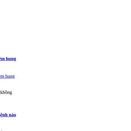
iềm hung
 không
mệnh nào