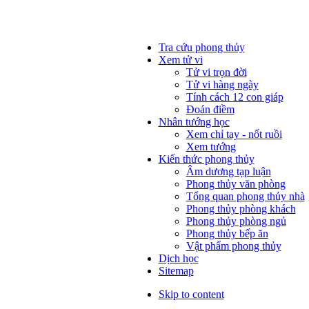
Tra cứu phong thủy
Xem tử vi
Tử vi trọn đời
Tử vi hàng ngày
Tính cách 12 con giáp
Đoán điềm
Nhân tướng học
Xem chỉ tay - nốt ruồi
Xem tướng
Kiến thức phong thủy
Âm dương tạp luận
Phong thủy văn phòng
Tổng quan phong thủy nhà
Phong thủy phòng khách
Phong thủy phòng ngủ
Phong thủy bếp ăn
Vật phẩm phong thủy
Dịch học
Sitemap
Skip to content