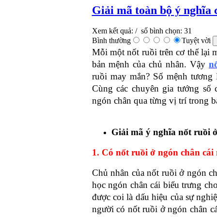
Giải mã toàn bộ ý nghĩa 
Xem kết quả:
/ số bình chọn: 31
Bình thường
Tuyệt vời
Mỗi một nốt ruồi trên cơ thể lại
bản mệnh của chủ nhân. Vậy 
n
ruồi may mắn? Số mệnh tương la
Cùng các chuyên gia tướng số 
ngón chân qua từng vị trí trong bà
Giải mã ý nghĩa nốt ruồi ở
1. Có nốt ruồi ở ngón chân cái
Chủ nhân của nốt ruồi ở ngón ch
học ngón chân cái biểu trưng cho 
được coi là dấu hiệu của sự nghiệ
người có nốt ruồi ở ngón chân cá