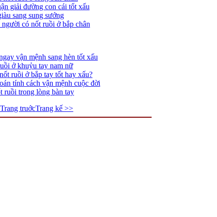
ận giải đường con cái tốt xấu
 giàu sang sung sướng
người có nốt ruồi ở bắp chân
 ngay vận mệnh sang hèn tốt xấu
ruồi ở khuỷu tay nam nữ
ốt ruồi ở bắp tay tốt hay xấu?
đoán tính cách vận mệnh cuộc đời
 ruồi trong lòng bàn tay
Trang truớc
Trang kế >>