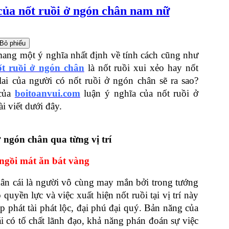
của nốt ruồi ở ngón chân nam nữ
 mang một ý nghĩa nhất định về tính cách cũng như 
ốt ruồi ở ngón chân
 là nốt ruồi xui xẻo hay nốt 
i của người có nốt ruồi ở ngón chân sẽ ra sao? 
của 
boitoanvui.com
luận ý nghĩa của nốt ruồi ở 
i viết dưới đây.
 ngón chân qua từng vị trí
 ngồi mát ăn bát vàng
ân cái là người vô cùng may mắn bởi trong tướng 
quyền lực và việc xuất hiện nốt ruồi tại vị trí này 
p phát tài phát lộc, đại phú đại quý. Bản năng của 
i có tố chất lãnh đạo, khả năng phán đoán sự việc 