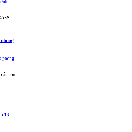
Nó sẽ
o phong
 các con
a 13