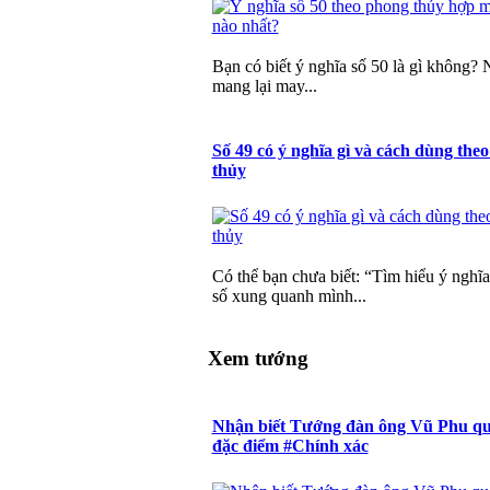
Bạn có biết ý nghĩa số 50 là gì không? 
mang lại may...
Số 49 có ý nghĩa gì và cách dùng the
thủy
Có thể bạn chưa biết: “Tìm hiểu ý nghĩa
số xung quanh mình...
Xem tướng
Nhận biết Tướng đàn ông Vũ Phu qu
đặc điểm #Chính xác