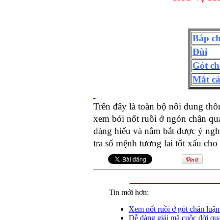
Bắp c
Đùi
Gót c
Mắt cá
Trên đây là toàn bộ nôi dung thô
xem bói nốt ruồi ở ngón chân qua
dàng hiểu và nắm bắt được ý nghĩ
tra số mệnh tương lai tốt xấu ch
Tin mới hơn:
Xem nốt ruồi ở gót chân luận
Dễ dàng giải mã cuộc đời qua