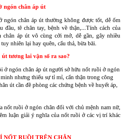
 ở ngón chân áp út
ở ngón chân áp út thường không được tốt, dễ ốm 
 đầu, tê chân tay, bệnh về thận,...Tính cách của 
 chân áp út vô cùng cởi mở, dễ gần, gây nhiều 
tuy nhiên lại hay quên, cẩu thả, bừa bãi. 
út tương lai vận số ra sao?
 ở ngón chân áp út người sở hữu nốt ruồi ở ngón 
minh nhưng thiếu sự tỉ mỉ, cẩn thận trong công 
hân út cần đề phòng các chứng bệnh về huyết áp, 
a nốt ruồi ở ngón chân đối với chủ mệnh nam nữ,
m luận giải ý nghĩa của nốt ruồi ở các vị trí khác
RÍ NỐT RUỒI TRÊN CHÂN