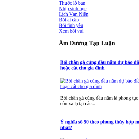
Thước lỗ ban
Nhịp sinh học
Lịch Vạn Niên
Bói ai cập
Bói tình yêu
Xem bói vui
Âm Dương Tạp Luận
Bói chân gà cúng đầu năm dự báo đ
hoặc cát cho gia đình
Bói chân gà cúng đầu năm là phong tục
còn xa lạ tại các...
Ý nghĩa số 50 theo phong thủy hợp 
nhất?