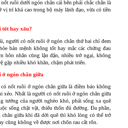
nốt ruồi dưới ngón chân cái bên phải chắc chắn là 
ị trí khá cao trong bộ máy lãnh đạo, vừa có tiền 
i tốt hay xấu?
i, người có nốt ruồi ở ngón chân thứ hai chỉ đem 
khỏe bản mệnh không tốt hay mắc các chứng đau 
m hôn nhân cũng lận đận, nhiều trở ngại, không 
rệ gặp nhiều khó khăn, chậm phát triển.
ồi ở ngón chân giữa
 có nốt ruồi ở ngón chân giữa là điềm báo không 
xui xẻo. Nhất là người có nốt ruồi ở ngón chân giữa 
g tướng của người nghèo khó, phải sống xa quê 
c sống chật vật, thiếu thốn đủ đường. Đa phần, 
chân giữa khi đã dời quê thì khó lòng có thể trở 
ay cũng không về được nơi chôn rau cắt rốn.  