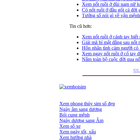
Xem nốt ruồi ở đùi nam nữ lu
Có nốt ruồi ở đầu gối cả đời
Tướng số nói gì về vận mệnh 
Tin cũ hơn:
Xem nốt ruồi ở cánh tay biết
Giải mã bí mật đằng sau nốt 
Hôn nhân tình cảm người có n
Xem ngay nốt ruồi ở cổ tay 
Nắm toàn bộ cuộc đời qua nốt
<< 
Xem phong thủy sim số đẹp
Ngày âm sang dương
Bói cung mệnh
Ngày dương sang Âm
Xem số xe
Xem ngày tốt, xấu
Xem hướng nhà