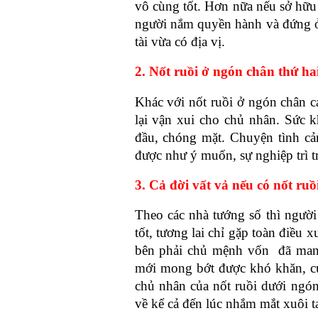
vô cùng tốt. Hơn nữa nếu sở hữu 
người nắm quyền hành và đứng ở v
tài vừa có địa vị. 
2. Nốt ruồi ở ngón chân thứ ha
Khác với nốt ruồi ở ngón chân cá
lại vận xui cho chủ nhân. Sức 
đầu, chóng mặt. Chuyện tình cả
được như ý muốn, sự nghiệp trì t
3. Cả đời vất vả nếu có nốt ru
Theo các nhà tướng số thì người
tốt, tương lai chỉ gặp toàn điều 
bên phải chủ mệnh vốn  đã man
mới mong bớt được khó khăn, cuộ
chủ nhân của nốt ruồi dưới ngón 
về kể cả đến lúc nhắm mắt xuôi t