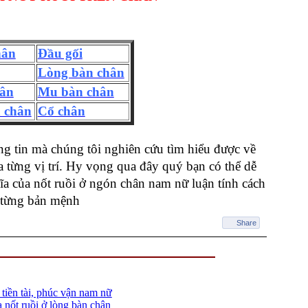
hân
Đầu gối
Lòng bàn chân
hân
Mu bàn chân
 chân
Cổ chân
ng tin mà chúng tôi nghiên cứu tìm hiểu được về 
 từng vị trí. Hy vọng qua đây quý bạn có thể dễ 
a của nốt ruồi ở ngón chân nam nữ luận tính cách 
o từng bản mệnh 
Share
 tiền tài, phúc vận nam nữ
 nốt ruồi ở lòng bàn chân