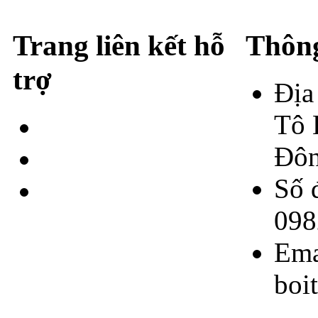
Trang liên kết hỗ
Thông
trợ
Địa
Tô 
Giới thiệu
Đôn
Liện Hệ
Số 
Chính sách bảo
098
mật
Ema
boi