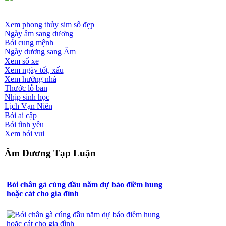
Xem phong thủy sim số đẹp
Ngày âm sang dương
Bói cung mệnh
Ngày dương sang Âm
Xem số xe
Xem ngày tốt, xấu
Xem hướng nhà
Thước lỗ ban
Nhịp sinh học
Lịch Vạn Niên
Bói ai cập
Bói tình yêu
Xem bói vui
Âm Dương Tạp Luận
Bói chân gà cúng đầu năm dự báo điềm hung
hoặc cát cho gia đình