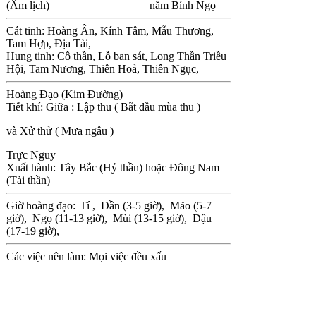
(Âm lịch)
năm Bính Ngọ
Cát tinh: Hoàng Ân, Kính Tâm, Mẫu Thương,
Tam Hợp, Địa Tài,
Hung tinh: Cô thần, Lỗ ban sát, Long Thần Triều
Hội, Tam Nương, Thiên Hoả, Thiên Ngục,
Hoàng Đạo (Kim Đường)
Tiết khí: Giữa : Lập thu ( Bắt đầu mùa thu )
và Xử thử ( Mưa ngâu )
Trực Nguy
Xuất hành: Tây Bắc (Hỷ thần) hoặc Đông Nam
(Tài thần)
Giờ hoàng đạo:
Tí ,
Dần (3-5 giờ),
Mão (5-7
giờ),
Ngọ (11-13 giờ),
Mùi (13-15 giờ),
Dậu
(17-19 giờ),
Các việc nên làm: Mọi việc đều xấu